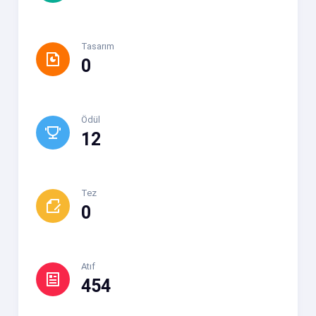
Tasarım
0
Ödül
12
Tez
0
Atıf
454