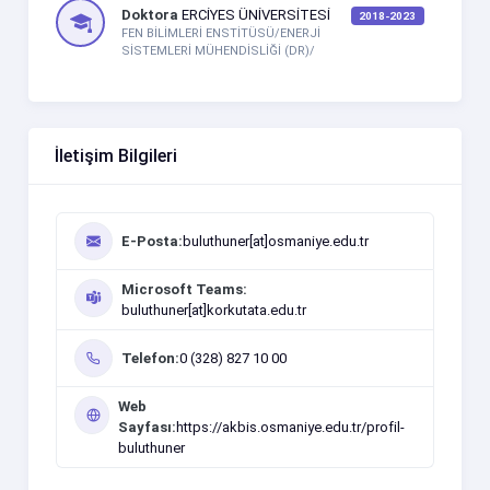
Doktora
ERCİYES ÜNİVERSİTESİ
2018-2023
FEN BİLİMLERİ ENSTİTÜSÜ/ENERJİ
SİSTEMLERİ MÜHENDİSLİĞİ (DR)/
İletişim Bilgileri
E-Posta:
buluthuner[at]osmaniye.edu.tr
Microsoft Teams:
buluthuner[at]korkutata.edu.tr
Telefon:
0 (328) 827 10 00
Web
Sayfası:
https://akbis.osmaniye.edu.tr/profil-
buluthuner