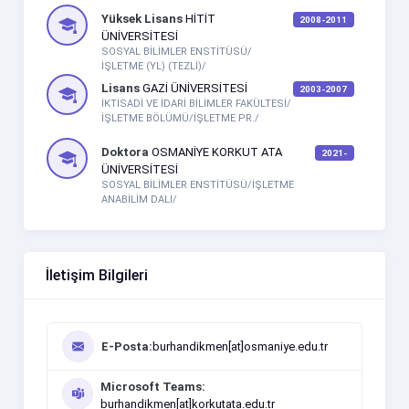
Yüksek Lisans
HİTİT
2008-2011
ÜNİVERSİTESİ
SOSYAL BİLİMLER ENSTİTÜSÜ/
İŞLETME (YL) (TEZLİ)/
Lisans
GAZİ ÜNİVERSİTESİ
2003-2007
İKTİSADİ VE İDARİ BİLİMLER FAKÜLTESİ/
İŞLETME BÖLÜMÜ/İŞLETME PR./
Doktora
OSMANİYE KORKUT ATA
2021-
ÜNİVERSİTESİ
SOSYAL BİLİMLER ENSTİTÜSÜ/İŞLETME
ANABİLİM DALI/
İletişim Bilgileri
E-Posta:
burhandikmen[at]osmaniye.edu.tr
Microsoft Teams:
burhandikmen[at]korkutata.edu.tr