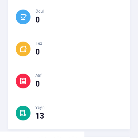
Ödül
0
Tez
0
Atıf
0
Yayın
13