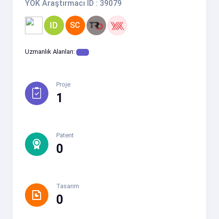
YÖK Araştırmacı ID : 39079
ID
SC
Uzmanlık Alanları:
Proje
1
Patent
0
Tasarım
0