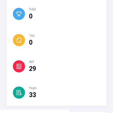
Ödül
0
Tez
0
Atıf
29
Yayın
33