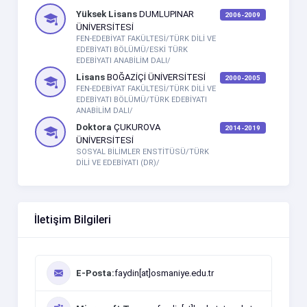
Yüksek Lisans
DUMLUPINAR
2006-2009
ÜNİVERSİTESİ
FEN-EDEBİYAT FAKÜLTESİ/TÜRK DİLİ VE
EDEBİYATI BÖLÜMÜ/ESKİ TÜRK
EDEBİYATI ANABİLİM DALI/
Lisans
BOĞAZİÇİ ÜNİVERSİTESİ
2000-2005
FEN-EDEBİYAT FAKÜLTESİ/TÜRK DİLİ VE
EDEBİYATI BÖLÜMÜ/TÜRK EDEBİYATI
ANABİLİM DALI/
Doktora
ÇUKUROVA
2014-2019
ÜNİVERSİTESİ
SOSYAL BİLİMLER ENSTİTÜSÜ/TÜRK
DİLİ VE EDEBİYATI (DR)/
İletişim Bilgileri
E-Posta:
faydin[at]osmaniye.edu.tr