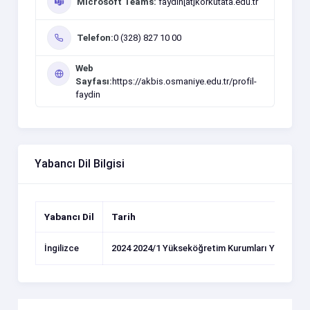
Microsoft Teams:
faydin[at]korkutata.edu.tr
Telefon:
0 (328) 827 10 00
Web
Sayfası:
https://akbis.osmaniye.edu.tr/profil-
faydin
Yabancı Dil Bilgisi
Yabancı Dil
Tarih
İngilizce
2024 2024/1 Yükseköğretim Kurumları Yabancı Di