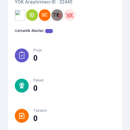
YÖK Araştırmacı ID : 22445
ID
SC
Uzmanlık Alanları:
Proje
0
Patent
0
Tasarım
0