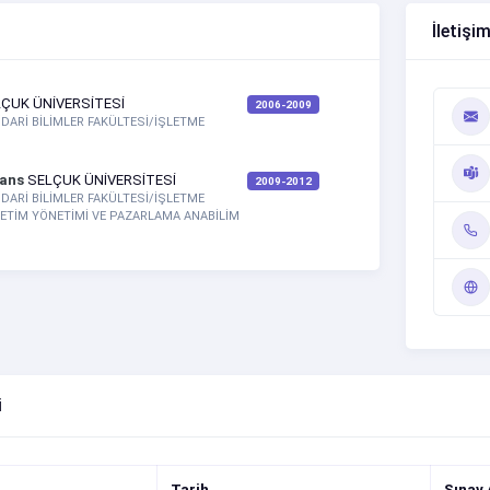
İletişim
ÇUK ÜNİVERSİTESİ
2006-2009
 İDARİ BİLİMLER FAKÜLTESİ/İŞLETME
sans
SELÇUK ÜNİVERSİTESİ
2009-2012
 İDARİ BİLİMLER FAKÜLTESİ/İŞLETME
TİM YÖNETİMİ VE PAZARLAMA ANABİLİM
i
Tarih
Sınav 