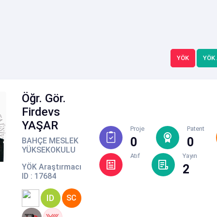
YÖK
YÖK
Öğr. Gör.
Firdevs
YAŞAR
Proje
Patent
0
0
BAHÇE MESLEK
YÜKSEKOKULU
Atıf
Yayın
YÖK Araştırmacı
2
ID : 17684
ID
SC