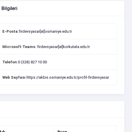
 Bilgileri
E-Posta:
firdevsyasar[at]osmaniye.edu.tr
Microsoft Teams:
firdevsyasar[at]korkutata.edu.tr
Telefon:
0 (328) 827 10 00
Web Sayfası:
https://akbis.osmaniye.edu.tr/profil-firdevsyasar
Adı
Puan