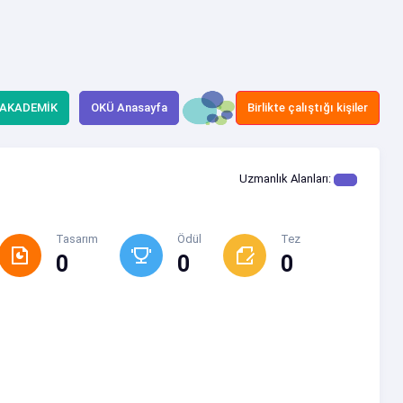
 AKADEMİK
OKÜ Anasayfa
Birlikte çalıştığı kişiler
Uzmanlık Alanları:
Tasarım
Ödül
Tez
0
0
0