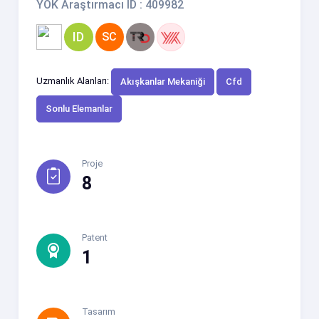
YÖK Araştırmacı ID : 409982
ID
SC
Uzmanlık Alanları:
Akışkanlar Mekaniği
Cfd
Sonlu Elemanlar
Proje
8
Patent
1
Tasarım