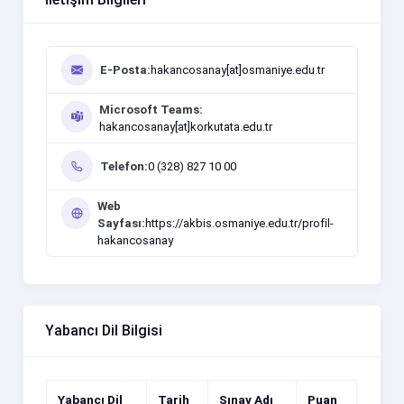
E-Posta:
hakancosanay[at]osmaniye.edu.tr
Microsoft Teams:
hakancosanay[at]korkutata.edu.tr
Telefon:
0 (328) 827 10 00
Web
Sayfası:
https://akbis.osmaniye.edu.tr/profil-
hakancosanay
Yabancı Dil Bilgisi
Yabancı Dil
Tarih
Sınav Adı
Puan