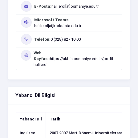
E-Posta:
halilerol[at]osmaniye.edu.tr
Microsoft Teams:
halilerol[at]korkutata.edu.tr
Telefon:
0 (328) 827 10 00
Web
Sayfası:
https://akbis.osmaniye.edu.tr/profil-
halilerol
Yabancı Dil Bilgisi
Yabancı Dil
Tarih
İngilizce
2007 2007 Mart Dönemi Üniversitelerarası Kurul 