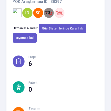
YÖK Araştırmacı ID : 38397
ID
SC
Uzmanlık Alanları:
Güç Sistemlerinde Kararlılık
Biyomedikal
Proje
6
Patent
0
Tasarım