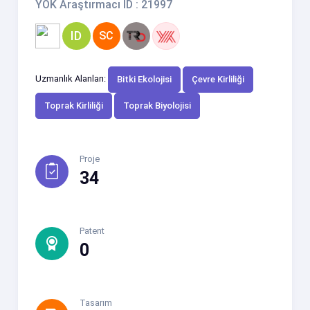
YÖK Araştırmacı ID : 21997
ID
SC
Uzmanlık Alanları:
Bitki Ekolojisi
Çevre Kirliliği
Toprak Kirliliği
Toprak Biyolojisi
Proje
34
Patent
0
Tasarım