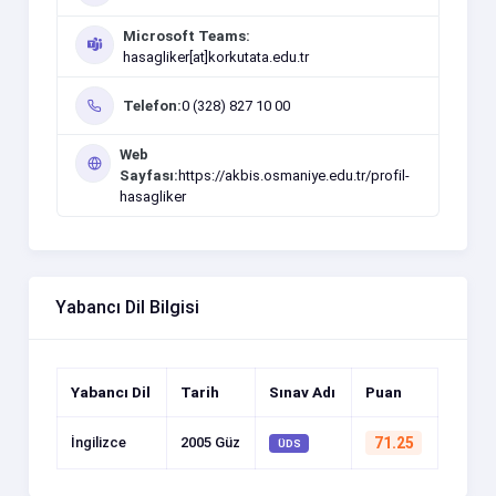
Microsoft Teams:
hasagliker[at]korkutata.edu.tr
Telefon:
0 (328) 827 10 00
Web
Sayfası:
https://akbis.osmaniye.edu.tr/profil-
hasagliker
Yabancı Dil Bilgisi
Yabancı Dil
Tarih
Sınav Adı
Puan
İngilizce
2005 Güz
71.25
ÜDS