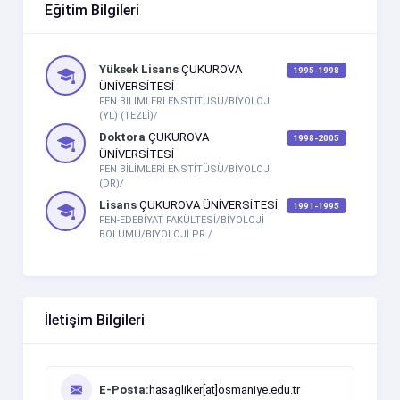
Eğitim Bilgileri
Yüksek Lisans
ÇUKUROVA
1995-1998
ÜNİVERSİTESİ
FEN BİLİMLERİ ENSTİTÜSÜ/BİYOLOJİ
(YL) (TEZLİ)/
Doktora
ÇUKUROVA
1998-2005
ÜNİVERSİTESİ
FEN BİLİMLERİ ENSTİTÜSÜ/BİYOLOJİ
(DR)/
Lisans
ÇUKUROVA ÜNİVERSİTESİ
1991-1995
FEN-EDEBİYAT FAKÜLTESİ/BİYOLOJİ
BÖLÜMÜ/BİYOLOJİ PR./
İletişim Bilgileri
E-Posta:
hasagliker[at]osmaniye.edu.tr