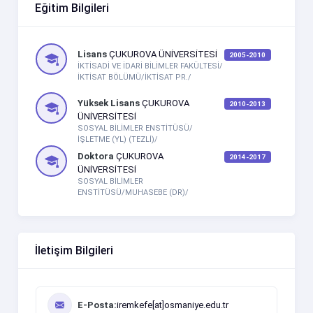
Eğitim Bilgileri
Lisans
ÇUKUROVA ÜNİVERSİTESİ
2005-2010
İKTİSADİ VE İDARİ BİLİMLER FAKÜLTESİ/
İKTİSAT BÖLÜMÜ/İKTİSAT PR./
Yüksek Lisans
ÇUKUROVA
2010-2013
ÜNİVERSİTESİ
SOSYAL BİLİMLER ENSTİTÜSÜ/
İŞLETME (YL) (TEZLİ)/
Doktora
ÇUKUROVA
2014-2017
ÜNİVERSİTESİ
SOSYAL BİLİMLER
ENSTİTÜSÜ/MUHASEBE (DR)/
İletişim Bilgileri
E-Posta:
iremkefe[at]osmaniye.edu.tr