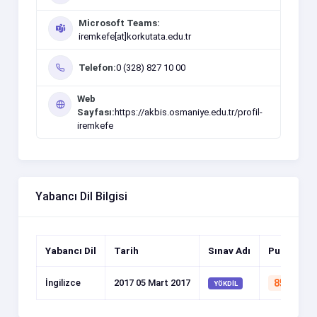
Microsoft Teams:
iremkefe[at]korkutata.edu.tr
Telefon:
0 (328) 827 10 00
Web
Sayfası:
https://akbis.osmaniye.edu.tr/profil-
iremkefe
Yabancı Dil Bilgisi
Yabancı Dil
Tarih
Sınav Adı
Puan
İngilizce
2017 05 Mart 2017
85.0
YÖKDİL