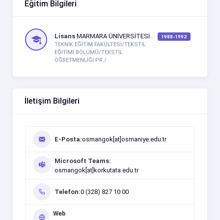
Eğitim Bilgileri
Lisans
MARMARA ÜNİVERSİTESİ
1988-1992
TEKNİK EĞİTİM FAKÜLTESİ/TEKSTİL
EĞİTİMİ BÖLÜMÜ/TEKSTİL
ÖĞRETMENLİĞİ PR./
İletişim Bilgileri
E-Posta:
osmangok[at]osmaniye.edu.tr
Microsoft Teams:
osmangok[at]korkutata.edu.tr
Telefon:
0 (328) 827 10 00
Web