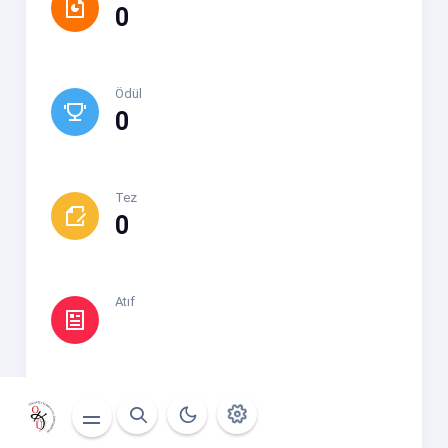
0
Ödül
0
Tez
0
Atıf
Yayın
4