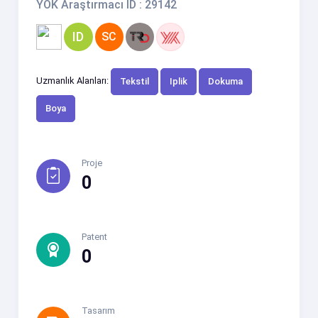
YÖK Araştırmacı ID : 29142
ID
SC
Uzmanlık Alanları:
Tekstil
Iplik
Dokuma
Boya
Proje
0
Patent
0
Tasarım