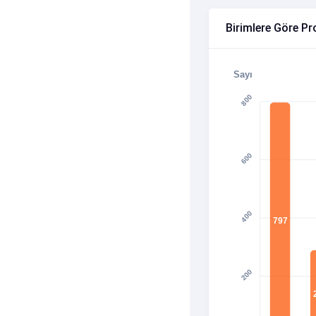
Birimlere Göre Pro
Sayı
800
600
400
797
200