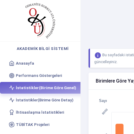
AKADEMIK BILGI SISTEMI
Bu sayfadaki istati
güncelleyiniz.
Anasayfa
Performans Göstergeleri
Birimlere Göre Yay
İstatistikler(Birime Göre Genel)
İstatistikler(Birime Göre Detay)
Sayı
8000
İhtisaslaşma İstatistikleri
TÜBİTAK Projeleri