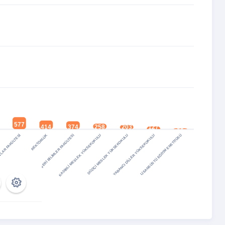
577
414
374
258
203
127
35
TLAR FAKÜLTESİ
KADİRLİ SOSYAL VE BEŞERİ BİLİMLER FAKÜLTESİ
REKTÖRLÜK
KADİRLİ MESLEK YÜKSEKOKULU
DÜZİÇİ MESLEK YÜKSEKOKULU
YABANCI DİLLER YÜKSEKOKULU
LİSANSÜSTÜ EĞİTİM ENSTİTÜSÜ