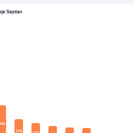
je Sayıları
289
176
144