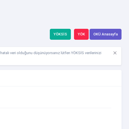
YÖKSİS
YÖK
OKÜ Anasayfa
a hatalı veri olduğunu düşünüyorsanız lütfen YÖKSİS verilerinizi