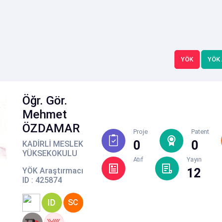
YÖK
YÖK
Öğr. Gör.
Mehmet
ÖZDAMAR
Proje
Patent
0
0
KADİRLİ MESLEK
YÜKSEKOKULU
Atıf
Yayın
YÖK Araştırmacı
12
ID : 425874
ID
SC