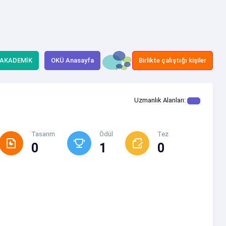
 AKADEMİK
OKÜ Anasayfa
Birlikte çalıştığı kişiler
Uzmanlık Alanları:
Tasarım
Ödül
Tez
0
1
0