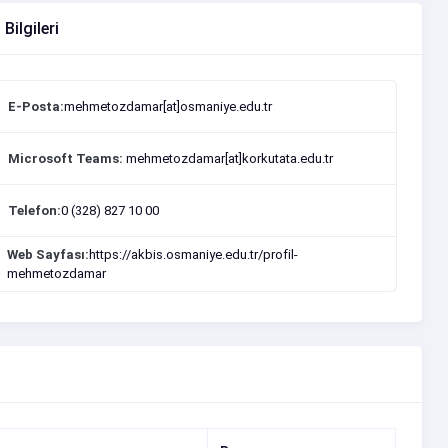
 Bilgileri
E-Posta:
mehmetozdamar[at]osmaniye.edu.tr
Microsoft Teams:
mehmetozdamar[at]korkutata.edu.tr
Telefon:
0 (328) 827 10 00
Web Sayfası:
https://akbis.osmaniye.edu.tr/profil-
mehmetozdamar