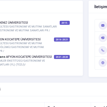
İletişim
ENİZ ÜNİVERSİTESİ
2015-
ÜLTESİ/GASTRONOMİ VE MUTFAK SANATLARI
TRONOMİ VE MUTFAK SANATLARI PR./
ON KOCATEPE ÜNİVERSİTESİ
2016-2021
ÜLTESİ/GASTRONOMİ VE MUTFAK
 BÖLÜMÜ/GASTRONOMİ VE MUTFAK
PR./
sans
AFYON KOCATEPE ÜNİVERSİTESİ
2021-2024
İMLER ENSTİTÜSÜ/GASTRONOMİ VE
TLARI (YL) (TEZLİ)/
i