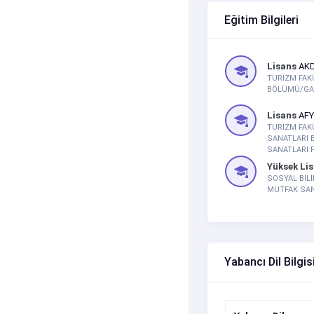
Eğitim Bilgileri
Lisans
AKD
TURİZM FAK
BÖLÜMÜ/GAS
Lisans
AFY
TURİZM FAK
SANATLARI
SANATLARI 
Yüksek Li
SOSYAL BİL
MUTFAK SANA
Yabancı Dil Bilgis